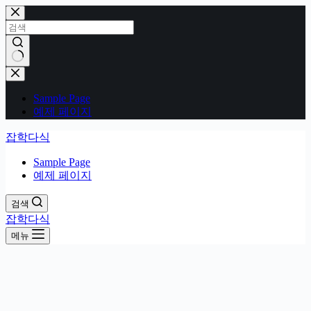
본
문
으
로
건
결
너
과
Sample Page
뛰
없
예제 페이지
기
음
잡학다식
Sample Page
예제 페이지
검색
잡학다식
메뉴