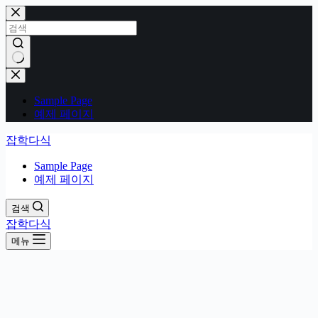
본
문
으
로
건
결
너
과
Sample Page
뛰
없
예제 페이지
기
음
잡학다식
Sample Page
예제 페이지
검색
잡학다식
메뉴