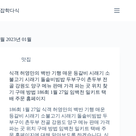
본
문
잡학다식
으
로
건
너
월
2023년 01월
뛰
기
맛집
식객 허영만의 백반 기행 매운 등갈비 시래기 소
불고기 시래기 돌솥비빔밥 두부구이 촌두부 전
골 강원도 양구 메뉴 판매 가격 파는 곳 위치 찾
기 구매 방법 186회 1월 27일 임백천 밀키트 택
배 주문 홈페이지
186회 1월 27일 식객 허영만의 백반 기행 매운
등갈비 시래기 소불고기 시래기 돌솥비빔밥 두
부구이 촌두부 전골 강원도 양구 메뉴 판매 가격
파는 곳 위치 구매 방법 임백천 밀키트 택배 주
문 홈페이지에 대해 알아보도록 하겠습니다. 식