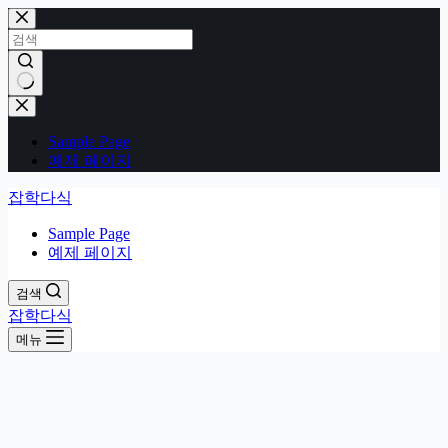
본
문
으
로
건
결
너
과
Sample Page
뛰
없
예제 페이지
기
음
잡학다식
Sample Page
예제 페이지
검색
잡학다식
메뉴