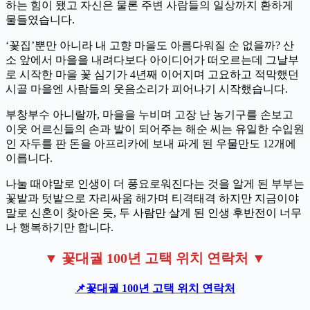
하는 힘이 됐고 자신은 물론 주변 사람들의 일상까지 환하게
물들였습니다.
‘꽃집’뿐만 아니라 내 고향 마을도 아름다워질 순 없을까? 산
소 앞에서 마을을 내려다보다 아이디어가 떠오르는데 그날부
로 시작한 마을 꽃 심기가 4년째 이어지며 고요하고 적막했던
시골 마을엔 사람들의 웃음소리가 피어나기 시작했습니다.
부창부수 아니랄까, 마을을 누비며 고장 난 농기구를 손보고
이웃 어르신들의 손과 발이 되어주는 해순 씨는 유일한 수입원
인 자두를 판 돈을 아프리카에 보내 파게 된 우물만도 12개에
이릅니다.
나눌 때야말로 인생이 더 풍요로워진다는 것을 알게 된 부부는
꽃밭과 텃밭으로 자리싸움 해가며 티격태격 하지만 지금이야
말로 신혼이 찾아온 듯, 두 사람만 살게 된 인생 후반전이 너무
나 행복하기만 합니다.
▼ 꽃대궐 100년 고택 위치 연락처 ▼
📌꽃대궐 100년 고택 위치 연락처