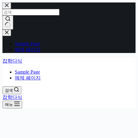
본
문
으
로
건
결
너
과
Sample Page
뛰
없
예제 페이지
기
음
잡학다식
Sample Page
예제 페이지
검색
잡학다식
메뉴