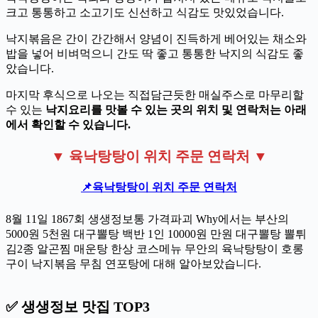
크고 통통하고 소고기도 신선하고 식감도 맛있었습니다.
낙지볶음은 간이 간간해서 양념이 진득하게 베어있는 채소와
밥을 넣어 비벼먹으니 간도 딱 좋고 통통한 낙지의 식감도 좋
았습니다.
마지막 후식으로 나오는 직접담근듯한 매실주스로 마무리할
수 있는
낙지요리를 맛볼 수 있는 곳의 위치 및 연락처는 아래
에서 확인할 수 있습니다.
▼ 육낙탕탕이 위치 주문 연락처 ▼
📌
육낙탕탕이 위치 주문 연락처
8월 11일 1867회 생생정보통 가격파괴 Why에서는 부산의
5000원 5천원 대구뽈탕 백반 1인 10000원 만원 대구뽈탕 뽈튀
김2종 알곤찜 매운탕 한상 코스메뉴 무안의 육낙탕탕이 호롱
구이 낙지볶음 무침 연포탕에 대해 알아보았습니다.
✅ 생생정보 맛집 TOP3