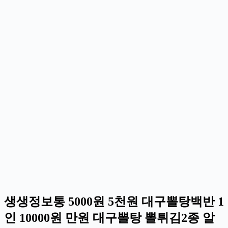
생생정보통 5000원 5천원 대구뽈탕백반 1
인 10000원 만원 대구뽈탕 뽈튀김2종 알