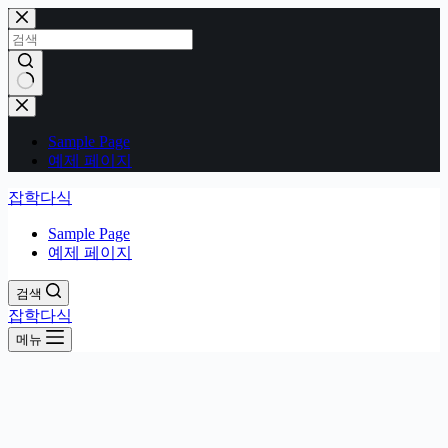
본
문
으
로
건
결
너
과
Sample Page
뛰
없
예제 페이지
기
음
잡학다식
Sample Page
예제 페이지
검색
잡학다식
메뉴