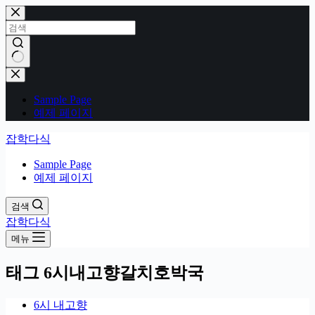
본
문
으
로
건
결
너
과
Sample Page
뛰
없
예제 페이지
기
음
잡학다식
Sample Page
예제 페이지
검색
잡학다식
메뉴
태그
6시내고향갈치호박국
6시 내고향