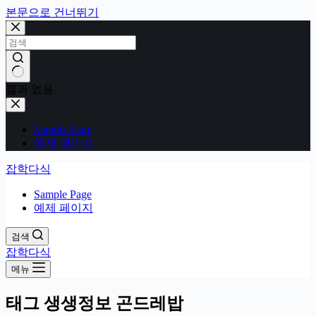
본문으로 건너뛰기
결과 없음
Sample Page
예제 페이지
잡학다식
Sample Page
예제 페이지
검색
잡학다식
메뉴
태그
생생정보 곤드레밥