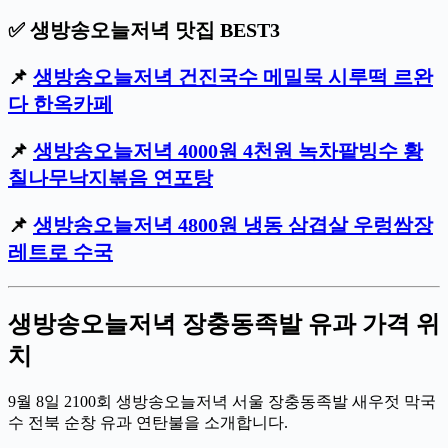
✅ 생방송오늘저녁 맛집 BEST3
📌
생방송오늘저녁 건진국수 메밀묵 시루떡 르완
다 한옥카페
📌
생방송오늘저녁 4000원 4천원 녹차팥빙수 황
칠나무낙지볶음 연포탕
📌
생방송오늘저녁 4800원 냉동 삼겹살 우렁쌈장
레트로 수국
생방송오늘저녁 장충동족발 유과 가격 위
치
9월 8일 2100회 생방송오늘저녁 서울 장충동족발 새우젓 막국
수 전북 순창 유과 연탄불을 소개합니다.