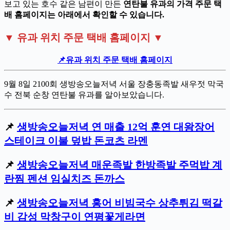
보고 있는 호수 같은 남편이 만든
연탄불 유과의 가격 주문 택
배 홈페이지는 아래에서 확인할 수 있습니다.
▼ 유과 위치 주문 택배 홈페이지 ▼
📌
유과 위치 주문 택배 홈페이지
9월 8일 2100회 생방송오늘저녁 서울 장충동족발 새우젓 막국
수 전북 순창 연탄불 유과를 알아보았습니다.
📌
생방송오늘저녁 연 매출 12억 훈연 대왕장어
스테이크 이불 덮밥 돈코츠 라멘
📌
생방송오늘저녁 매운족발 한방족발 주먹밥 계
란찜 펜션 임실치즈 돈까스
📌
생방송오늘저녁 홍어 비빔국수 상추튀김 떡갈
비 감성 막창구이 연평꽃게라면