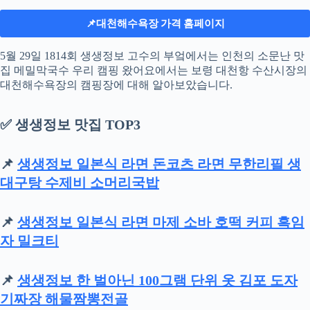
📌
대천해수욕장 가격 홈페이지
5월 29일 1814회 생생정보 고수의 부엌에서는 인천의 소문난 맛
집 메밀막국수 우리 캠핑 왔어요에서는 보령 대천항 수산시장의
대천해수욕장의 캠핑장에 대해 알아보았습니다.
✅ 생생정보 맛집 TOP3
📌
생생정보 일본식 라면 돈코츠 라면 무한리필 생
대구탕 수제비 소머리국밥
📌
생생정보 일본식 라면 마제 소바 호떡 커피 흑임
자 밀크티
📌
생생정보 한 벌아닌 100그램 단위 옷 김포 도자
기짜장 해물짬뽕전골