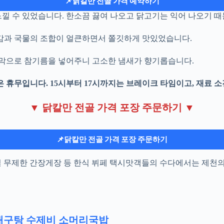
📌닭칼만 전골 가격 예약하기
낄 수 있었습니다. 한소끔 끓여 나오고 닭고기는 익어 나오기 때
식감과 국물의 조합이 얼큰하면서 쫄깃하게 맛있었습니다.
마지막으로 참기름을 넣어주니 고소한 냄새가 향기롭습니다.
 휴무입니다. 15시부터 17시까지는 브레이크 타임이고, 재료 소
▼ 닭칼만 전골 가격 포장 주문하기 ▼
📌닭칼만 전골 가격 포장 주문하기
무한리필 무제한 간장게장 등 한식 뷔페 택시맛객들의 수다에서는 제
대구탕 수제비 소머리국밥