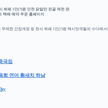
 뷔페 1인(?)원 인천 닭칼만 전골 제천 판
밀키트 택배 예약 주문 홈페이지
한리필 무제한 간장게장 등 한식 뷔페 1인(?)원 택시맛객들의 수다에
 중국집
한육회 연어 황새치 하남
hy