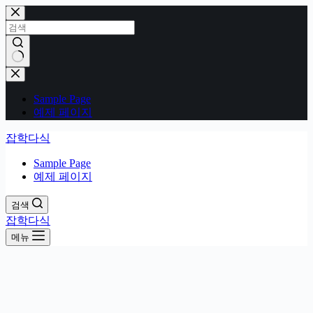
본
문
으
로
건
결
너
과
Sample Page
뛰
없
예제 페이지
기
음
잡학다식
Sample Page
예제 페이지
검색
잡학다식
메뉴