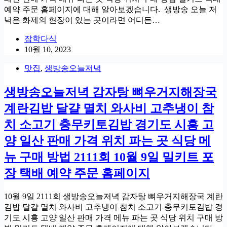
예약 주문 홈페이지에 대해 알아보겠습니다. 생방송 오늘 저
녁은 화제의 현장이 있는 곳이라면 어디든…
잡학다식
10월 10, 2023
맛집
,
생방송오늘저녁
생방송오늘저녁 감자탕 뼈우거지해장국
계란김밥 달걀 멸치 와사비 고추냉이 참
치 소고기 충무키토김밥 경기도 시흥 고
양 일산 판매 가격 위치 파는 곳 식당 메
뉴 구매 방법 2111회 10월 9일 밀키트 포
장 택배 예약 주문 홈페이지
10월 9일 2111회 생방송오늘저녁 감자탕 뼈우거지해장국 계란
김밥 달걀 멸치 와사비 고추냉이 참치 소고기 충무키토김밥 경
기도 시흥 고양 일산 판매 가격 메뉴 파는 곳 식당 위치 구매 방