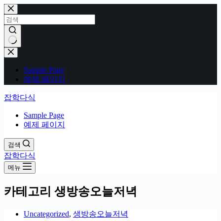
본
문
으
로
건
결
너
과
Sample Page
뛰
없
예제 페이지
기
음
잡학다식
Sample Page
예제 페이지
검색
잡학다식
메뉴
카테고리
생방송오늘저녁
Uncategorized
,
생방송오늘저녁