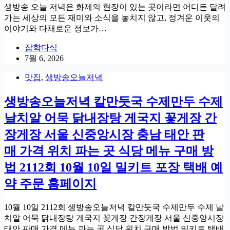
생방송 오늘 저녁은 화제의 현장이 있는 곳이라면 어디든 달려
가는 세상의 모든 재미와 소식을 놓치지 않고, 정겨운 이웃의
이야기와 다채로운 정보가…
잡학다식
7월 6, 2026
맛집
,
생방송오늘저녁
생방송오늘저녁 칼만둣국 수제만두 수제
날치알 어묵 닭내장탕 게국지 꽃게장 간
장게장 서울 신중앙시장 충남 태안 판
매 가격 위치 파는 곳 식당 메뉴 구매 방
법 2112회 10월 10일 밀키트 포장 택배 예
약 주문 홈페이지
10월 10일 2112회 생방송오늘저녁 칼만둣국 수제만두 수제 날
치알 어묵 닭내장탕 게국지 꽃게장 간장게장 서울 신중앙시장
태안 판매 가격 메뉴 파는 곳 식당 위치 구매 방법 밀키트 택배