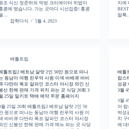
원조 식신 정준하와 먹방 크리에이터 히밥이
지에 
홍콩에 떴습니다. 가는 곳마다 시선집중! 홍콩
BES
을…
말록
잡학다식
5월 4, 2023
배틀트립
배틀트립2 베트남 달랏 2인 50만 원으로 떠나
배틀트
는 동남아 여행 린푸억 사원 이색 바베큐 바비
랍스터
큐 다딴라 폭포 알파인 코스터 야시장 와인 신
성광 
봉선 한해 판매 가격 위치 파는 곳 식당 20회 3
3월 
월 25일 밀키트 택배 예약 주문 홈페이지
3월 
3월 25일 20회 배틀트립2 베트남 달랏 2인 50
어 랍
만 원으로 떠나는 동남아 여행 린푸억 사원 이
박성광
색 바비큐 다딴라 폭포 알파인 코스터 야시장
치 구
와인 신봉선 한해 판매 가격 메뉴 파는 곳 식당
에 대