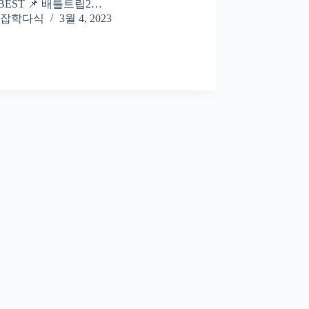
BEST 📌 배틀트립2…
잡학다식
3월 4, 2023