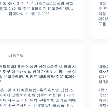
여행 BEST3 📌 📌 📌 배틀트립2 음식명 체험
내장
명(복수) 예약 주문 홈페이지 15회 2월 18일…
호 조
잡학다식
1월 12, 2026
식당 
페이
도를
배틀트립
배틀트립2 홍콩 완탕면 딤섬 스파이시 크랩 치
배틀트
킨핫팟 정준하 히밥 판매 가격 위치 파는 곳 식
열차 
당 26회 5월 6일 밀키트 택배 예약 주문 홈페이
용하 
지
일 밀
5월 6일 26회 배틀트립2 홍콩 완탕면 딤섬 스
4월 
파이시 크랩 치킨핫팟 정준하 히밥 판매 가격
국밥 
메뉴 파는 곳 식당 위치 구매 방법 밀키트 택배
학년 
예약 주문 홈페이지에 대해 알아보겠습니다.
위치 