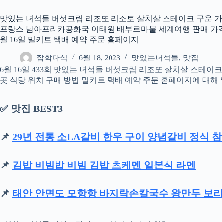
맛있는 녀석들 버섯크림 리조또 리소토 살치살 스테이크 구운 가
프랑스 남아프리카공화국 이태원 배부르마불 세계여행 판매 가격 위
월 16일 밀키트 택배 예약 주문 홈페이지
잡학다식
6월 18, 2023
맛있는녀석들
,
맛집
6월 16일 433회 맛있는 녀석들 버섯크림 리조또 살치살 스테
곳 식당 위치 구매 방법 밀키트 택배 예약 주문 홈페이지에 대
✅ 맛집 BEST3
📌
29년 전통 소LA갈비 한우 구이 양념갈비 정식 
📌
김밥 비빔밥 비빔 김밥 츠케멘 일본식 라멘
📌
태안 안면도 모항항 바지락손칼국수 왕만두 보