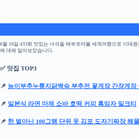
6월 16일 433회 맛있는 녀석들 배부르마불 세계여행으로 이
에 대해 알아보았습니다.
✅ 맛집 TOP3
📌
능이부추누룽지닭백숙 부추전 꽃게장 간장게장 
📌
일본식 라면 마제 소바 호떡 커피 흑임자 밀크티
📌
한 벌아닌 100그램 단위 옷 김포 도자기짜장 