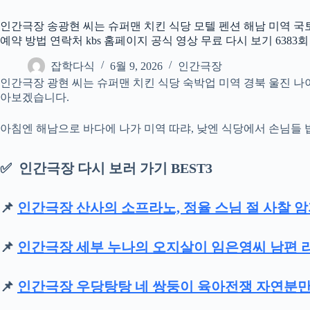
인간극장 송광현 씨는 슈퍼맨 치킨 식당 모텔 펜션 해남 미역 국
예약 방법 연락처 kbs 홈페이지 공식 영상 무료 다시 보기 6383회 638
잡학다식
6월 9, 2026
인간극장
인간극장 광현 씨는 슈퍼맨 치킨 식당 숙박업 미역 경북 울진 나이 직업
아보겠습니다.
아침엔 해남으로 바다에 나가 미역 따랴, 낮엔 식당에서 손님들 
✅ 인간극장 다시 보러 가기 BEST3
📌
인간극장 산사의 소프라노, 정율 스님 절 사찰 암
📌
인간극장 세부 누나의 오지살이 임은영씨 남편 
📌
인간극장 우당탕탕 네 쌍둥이 육아전쟁 자연분만