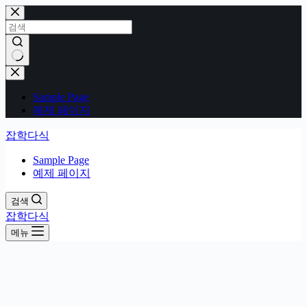
본
문
으
로
건
결
너
과
Sample Page
뛰
없
예제 페이지
기
음
잡학다식
Sample Page
예제 페이지
검색
잡학다식
메뉴